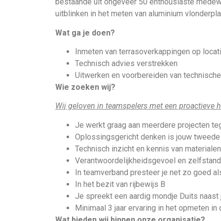
bestaande uit ongeveer 50 enthousiaste medewe
uitblinken in het meten van aluminium vlonderpla
Wat ga je doen?
Inmeten van terrasoverkappingen op locat
Technisch advies verstrekken
Uitwerken en voorbereiden van technische
Wie zoeken wij?
Wij geloven in teamspelers met een proactieve ho
Je werkt graag aan meerdere projecten teg
Oplossingsgericht denken is jouw tweede 
Technisch inzicht en kennis van materiale
Verantwoordelijkheidsgevoel en zelfstandi
In teamverband presteer je net zo goed al
In het bezit van rijbewijs B
Je spreekt een aardig mondje Duits naast 
Minimaal 3 jaar ervaring in het opmeten in
Wat bieden wij binnen onze organisatie?