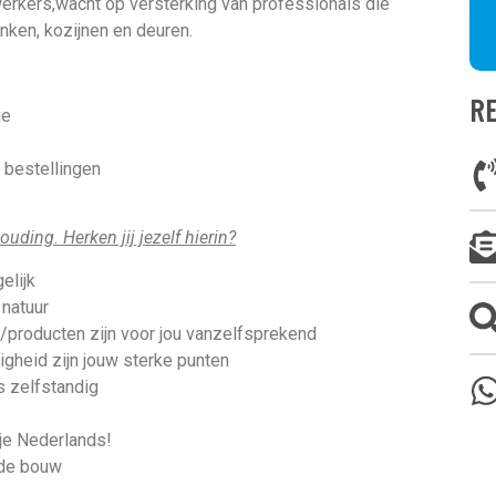
rkers,wacht op versterking van professionals die
nken, kozijnen en deuren.
R
ie
 bestellingen
uding. Herken jij jezelf hierin?
elijk
natuur
n/producten zijn voor jou vanzelfsprekend
gheid zijn jouw sterke punten
s zelfstandig
je Nederlands!
 de bouw